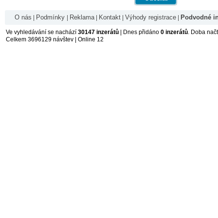
O nás
Podmínky
Reklama
Kontakt
Výhody registrace
Podvodné in
|
|
|
|
|
Ve vyhledávání se nachází
30147 inzerátů
| Dnes přidáno
0 inzerátů
. Doba nač
Celkem 3696129 návštev | Online 12