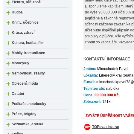
dluhy nebo chce začít podnika
Elektro, bílé zboží
Disponujeme kapitálem, který 
Hudba
do výše 90 000 000 Kč s 3% ú
pojištěné a zákonně registrov
Knihy, učebnice
stížností každého zákazníka p
účet bude úspěšně připsán do
Krása, zdraví
smlouvy o půjčce. Vše vyřídít
chodit do kanceláře. Provede
Kultura, hudba, film
Mobily, komunikace
KONTAKTNÍ INFORMACE
Motocykly
Jméno:
Mimochodek Pavel
Nemovitosti, reality
Lokalita:
Liberecký kraj (praha
E-mail:
mimochodekpavel78@
Oblečení, móda
Typ inzerátu:
nabídka
Ostatní
Cena:
90 000 000 Kč
Zobrazení:
121x
Počítače, notebooky
Práce, brigády
ZVYŠTE ÚSPĚŠNOST VAŠEH
Seznamka, erotika
TOPovat inzerát