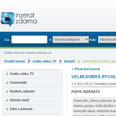
Co:
V:
Kde:
Dobré ráno na inzerat-zdarma.cz!
Úvodní strana
Audio, video, TV
Ostatní
Velmi dobrá rychlá a b
« Předchozí inzerát
Audio, video, TV
VELMI DOBRÁ RYCH
Automobily
2.3.2022 05:22 | Nabídka | Audi
Bydlení, nábytek
POPIS INZERÁTU
Dětské zboží
Dobrý den, dámy a pánové, p
dobrou zprávu. Kvůli dluhům s
Dům a Zahrada
nemusíte starat, nabízíme fi