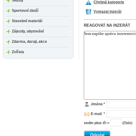
Služby
Chybná kategorie
Sportovní zboží
Vymazat inzerát
Stavební materiál
REAGOVAT NA INZERÁT
Zájezdy, ubytování
Zdarma, daruji, akce
Zvířata
Jméno *
E-mail *
sedm plus tři =
(číslo)
Odeslat