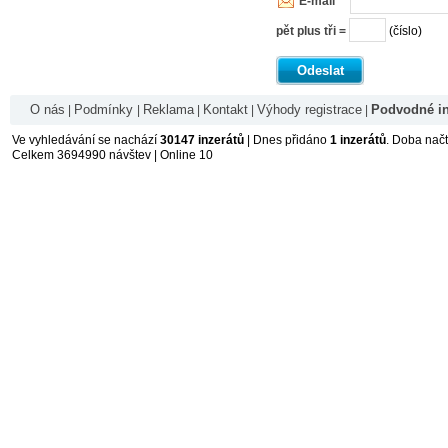
E-mail *
pět plus tři =
(číslo)
Odeslat
O nás
Podmínky
Reklama
Kontakt
Výhody registrace
Podvodné in
|
|
|
|
|
Ve vyhledávání se nachází
30147 inzerátů
| Dnes přidáno
1 inzerátů
. Doba nač
Celkem 3694990 návštev | Online 10