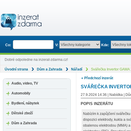
Co:
V:
Kde:
Dobré odpoledne na inzerat-zdarma.cz!
Úvodní strana
Dům a Zahrada
Nářadí
Svářečka Invertor GAMA 
« Předchozí inzerát
Audio, video, TV
SVÁŘEČKA INVERTOR
Automobily
27.9.2024 14:36 | Nabídka | D
Bydlení, nábytek
POPIS INZERÁTU
Dětské zboží
Nabízím k zapůjčení svářečku
dispozici elektrody, kukla a s
Dům a Zahrada
obalenou elektrodou (MMA) a