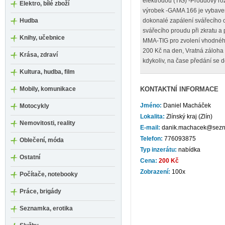
elektrodou (TIG) -Proudový ro
Elektro, bílé zboží
výrobek -GAMA 166 je vybav
Hudba
dokonalé zapálení svářecího o
svářecího proudu při zkratu a
Knihy, učebnice
MMA-TIG pro zvolení vhodnéh
200 Kč na den, Vratná záloh
Krása, zdraví
kdykoliv, na čase předání se 
Kultura, hudba, film
Mobily, komunikace
KONTAKTNÍ INFORMACE
Jméno:
Daniel Macháček
Motocykly
Lokalita:
Zlínský kraj (Zlín)
Nemovitosti, reality
E-mail:
danik.machacek@sezn
Telefon:
776093875
Oblečení, móda
Typ inzerátu:
nabídka
Ostatní
Cena:
200 Kč
Zobrazení:
100x
Počítače, notebooky
Práce, brigády
Seznamka, erotika