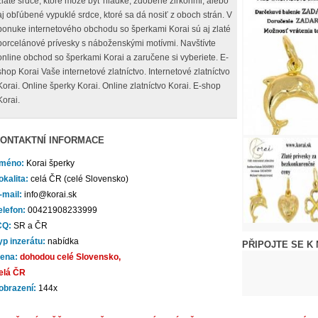
zlaté srdce, ktoré môže byť hladké, zdobené zirkónmi, alebo
aj obľúbené vypuklé srdce, ktoré sa dá nosiť z oboch strán. V
ponuke internetového obchodu so šperkami Korai sú aj zlaté
porcelánové prívesky s náboženskými motívmi. Navštívte
online obchod so šperkami Korai a zaručene si vyberiete. E-
shop Korai Vaše internetové zlatníctvo. Internetové zlatníctvo
Korai. Online šperky Korai. Online zlatníctvo Korai. E-shop
Korai.
ONTAKTNÍ INFORMACE
méno:
Korai šperky
okalita:
celá ČR (celé Slovensko)
-mail:
info@korai.sk
elefon:
00421908233999
CQ:
SR a ČR
yp inzerátu:
nabídka
PŘIPOJTE SE K
ena:
dohodou celé Slovensko,
elá ČR
obrazení:
144x