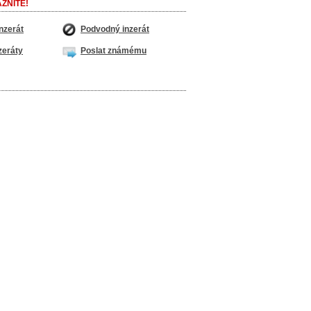
ZNÍTE!
nzerát
Podvodný inzerát
zeráty
Poslat známému