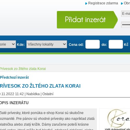
Registrace zdarma
Obn
Kde:
Cena od:
do:
Kč
Prívesok zo žltého zlata Korai
 Předchozí inzerát
RÍVESOK ZO ŽLTÉHO ZLATA KORAI
.11.2022 11:42 | Nabídka | Ostatní
OPIS INZERÁTU
Zlaté prívesky, ktoré ponúka e-shop Korai sú skutočne
rozmanité. Pre pánov sú vhodné prívesky ako napríklad zlatá
platnička alebo zlatý krížik. Dámy zaručene poteší krásne