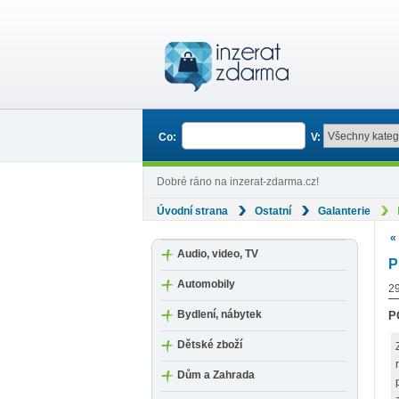
Co:
V:
Dobré ráno na inzerat-zdarma.cz!
Úvodní strana
Ostatní
Galanterie
«
Audio, video, TV
P
Automobily
29
Bydlení, nábytek
P
Dětské zboží
Dům a Zahrada