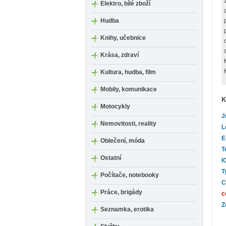
Elektro, bílé zboží
Hudba
Knihy, učebnice
Krása, zdraví
Kultura, hudba, film
Mobily, komunikace
K
Motocykly
J
Nemovitosti, reality
L
E
Oblečení, móda
T
Ostatní
I
T
Počítače, notebooky
C
Práce, brigády
c
Z
Seznamka, erotika