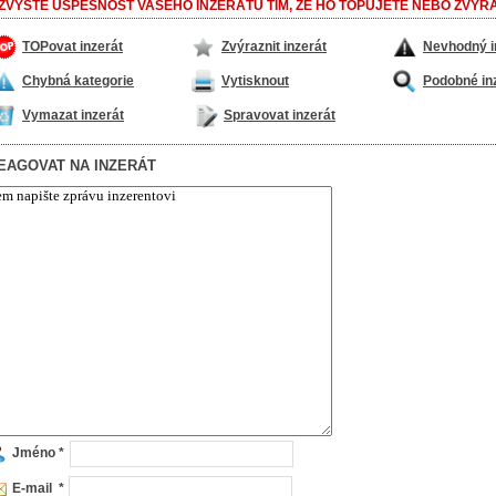
ZVYŠTE ÚSPĚŠNOST VAŠEHO INZERÁTU TÍM, ŽE HO TOPUJETE NEBO ZVÝRA
TOPovat inzerát
Zvýraznit inzerát
Nevhodný i
Chybná kategorie
Vytisknout
Podobné in
Vymazat inzerát
Spravovat inzerát
EAGOVAT NA INZERÁT
Jméno *
E-mail *