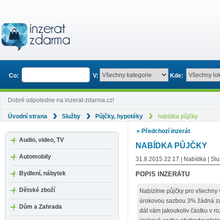
Co:
V:
Kde:
Dobré odpoledne na inzerat-zdarma.cz!
Úvodní strana
Služby
Půjčky, hypotéky
nabídka půjčky
« Předchozí inzerát
Audio, video, TV
NABÍDKA PŮJČKY
Automobily
31.8.2015 22:17 | Nabídka | Sl
Bydlení, nábytek
POPIS INZERÁTU
Dětské zboží
Nabízíme půjčky pro všechny 
úrokovou sazbou 3% žádná zá
Dům a Zahrada
dát vám jakoukoliv částku v ro