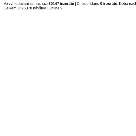
Ve vyhledávání se nachází
30147 inzerátů
| Dnes přidáno
0 inzerátů
. Doba nač
Celkem 3696378 návštev | Online 9