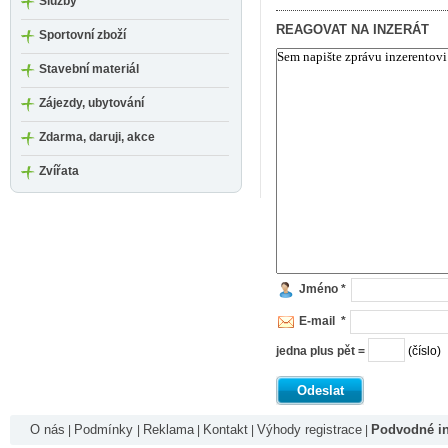
Služby
REAGOVAT NA INZERÁT
Sportovní zboží
Stavební materiál
Zájezdy, ubytování
Zdarma, daruji, akce
Zvířata
Jméno *
E-mail *
jedna plus pět =
(číslo)
Odeslat
O nás
Podmínky
Reklama
Kontakt
Výhody registrace
Podvodné in
|
|
|
|
|