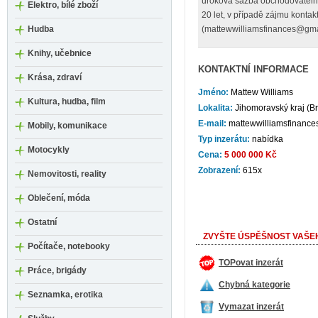
úroková sazba obchodovatelné
Elektro, bílé zboží
20 let, v případě zájmu kontakt
Hudba
(mattewwilliamsfinances@gma
Knihy, učebnice
KONTAKTNÍ INFORMACE
Krása, zdraví
Jméno:
Mattew Williams
Kultura, hudba, film
Lokalita:
Jihomoravský kraj (B
E-mail:
mattewwilliamsfinanc
Mobily, komunikace
Typ inzerátu:
nabídka
Motocykly
Cena:
5 000 000 Kč
Zobrazení:
615x
Nemovitosti, reality
Oblečení, móda
Ostatní
ZVYŠTE ÚSPĚŠNOST VAŠEH
Počítače, notebooky
TOPovat inzerát
Práce, brigády
Chybná kategorie
Seznamka, erotika
Vymazat inzerát