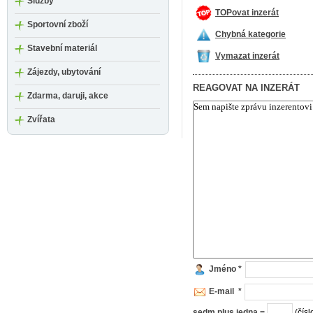
Služby
TOPovat inzerát
Sportovní zboží
Chybná kategorie
Stavební materiál
Vymazat inzerát
Zájezdy, ubytování
REAGOVAT NA INZERÁT
Zdarma, daruji, akce
Zvířata
Jméno *
E-mail *
sedm plus jedna =
(čísl