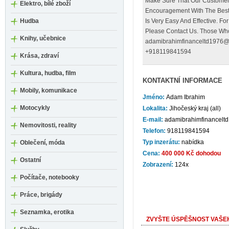
Make Sure That Our Customer
Elektro, bílé zboží
Encouragement With The Best 
Hudba
Is Very Easy And Effective. Fo
Please Contact Us. Those Who
Knihy, učebnice
adamibrahimfinanceltd1976@
+918119841594
Krása, zdraví
Kultura, hudba, film
KONTAKTNÍ INFORMACE
Mobily, komunikace
Jméno:
Adam Ibrahim
Motocykly
Lokalita:
Jihočeský kraj (all)
E-mail:
adamibrahimfinancel
Nemovitosti, reality
Telefon:
918119841594
Typ inzerátu:
nabídka
Oblečení, móda
Cena:
400 000 Kč dohodou
Ostatní
Zobrazení:
124x
Počítače, notebooky
Práce, brigády
Seznamka, erotika
ZVYŠTE ÚSPĚŠNOST VAŠEH