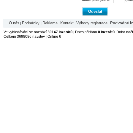
Odeslat
O nás
Podmínky
Reklama
Kontakt
Výhody registrace
Podvodné in
|
|
|
|
|
Ve vyhledávání se nachází
30147 inzerátů
| Dnes přidáno
0 inzerátů
. Doba nač
Celkem 3698086 návštev | Online 6