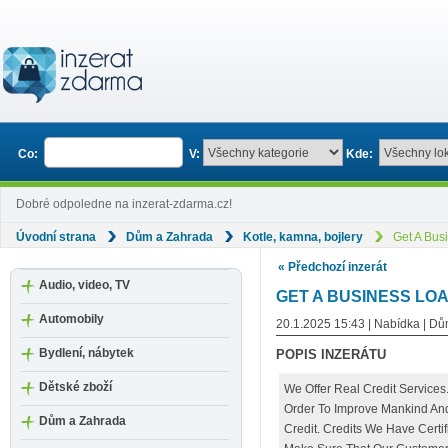
Co:
V:
Kde:
Dobré odpoledne na inzerat-zdarma.cz!
Úvodní strana
Dům a Zahrada
Kotle, kamna, bojlery
Get A Bus
« Předchozí inzerát
Audio, video, TV
GET A BUSINESS LO
Automobily
20.1.2025 15:43 | Nabídka | D
Bydlení, nábytek
POPIS INZERÁTU
Dětské zboží
We Offer Real Credit Services
Order To Improve Mankind A
Dům a Zahrada
Credit. Credits We Have Cert