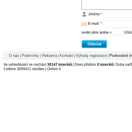
Jméno *
E-mail *
sedm plus jedna =
(čísl
Odeslat
O nás
Podmínky
Reklama
Kontakt
Výhody registrace
Podvodné in
|
|
|
|
|
Ve vyhledávání se nachází
30147 inzerátů
| Dnes přidáno
0 inzerátů
. Doba nač
Celkem 3699421 návštev | Online 4