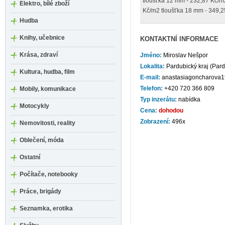
tloušťka 12 mm - 232,87 Kč/m
Elektro, bílé zboží
Kč/m2 tloušťka 18 mm - 349,
Hudba
Knihy, učebnice
KONTAKTNÍ INFORMACE
Krása, zdraví
Jméno:
Miroslav Nešpor
Lokalita:
Pardubický kraj (Par
Kultura, hudba, film
E-mail:
anastasiagoncharova
Telefon:
+420 720 366 809
Mobily, komunikace
Typ inzerátu:
nabídka
Motocykly
Cena:
dohodou
Zobrazení:
496x
Nemovitosti, reality
Oblečení, móda
Ostatní
Počítače, notebooky
Práce, brigády
Seznamka, erotika