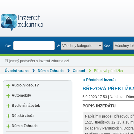
Co:
V:
Kde:
Příjemný podvečer s inzerat-zdarma.cz!
Úvodní strana
Dům a Zahrada
Ostatní
Březová překližka
« Předchozí inzerát
Audio, video, TV
BŘEZOVÁ PŘEKLIŽK
Automobily
5.9.2023 17:53 | Nabídka | Dů
Bydlení, nábytek
POPIS INZERÁTU
Dětské zboží
Nabízím k prodeji březovou p
1525, tloušťkou 12, 15 a 18 m
Dům a Zahrada
skladem v Pardubicích. Doprav