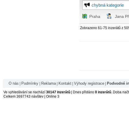
chybná kategorie
Praha
Jana Př
Zobrazeno 61-75 inzerátů z 50
O nás
Podmínky
Reklama
Kontakt
Výhody registrace
Podvodné in
|
|
|
|
|
Ve vyhledávání se nachází
30147 inzerátů
| Dnes přidáno
0 inzerátů
. Doba nač
Celkem 3697743 návštev | Online 3