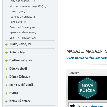
Léky bez předpisu (9)
Masáže, masážní stroje (27)
Ostatní (105)
Parfémy a voňavky (8)
Pomůcky (14)
Solária a UV lampy (4)
Šperky a bižuterie (94)
Vitamíny, minerály (17)
Audio, video, TV
MASÁŽE, MASÁŽNÍ 
Automobily
Vložit inzerát do této kategori
Bydlení, nábytek
Dětské zboží
Nabídka
Dům a Zahrada
Elektro, bílé zboží
Hudba
Knihy, učebnice
chybná kategorie