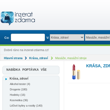
Co:
V:
Dobré ráno na inzerat-zdarma.cz!
Hlavní strana
Krása, zdraví
Masáže, masážní stroje
KRÁSA, ZD
NABÍDKA
POPTÁVKA
VŠE
Krása, zdraví
Alkohol tester (4)
Drogerie (180)
Hodinky (16)
Kosmetika (36)
Léčivé byliny a rostily (140)