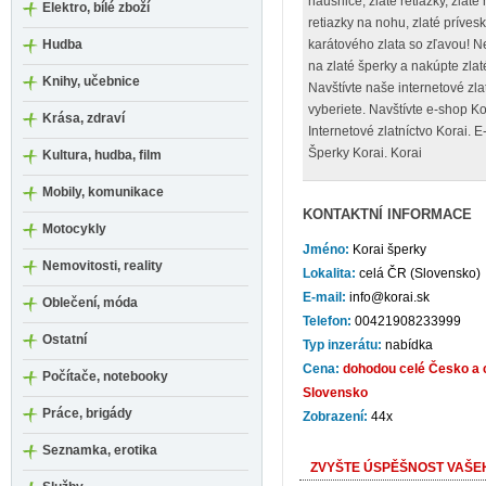
náušnice, zlaté retiazky, zlaté
Elektro, bílé zboží
retiazky na nohu, zlaté prívesk
Hudba
karátového zlata so zľavou! N
na zlaté šperky a nakúpte zla
Knihy, učebnice
Navštívte naše internetové zla
vyberiete. Navštívte e-shop Ko
Krása, zdraví
Internetové zlatníctvo Korai. 
Šperky Korai. Korai
Kultura, hudba, film
Mobily, komunikace
KONTAKTNÍ INFORMACE
Motocykly
Jméno:
Korai šperky
Nemovitosti, reality
Lokalita:
celá ČR (Slovensko)
E-mail:
info@korai.sk
Oblečení, móda
Telefon:
00421908233999
Ostatní
Typ inzerátu:
nabídka
Cena:
dohodou celé Česko a 
Počítače, notebooky
Slovensko
Práce, brigády
Zobrazení:
44x
Seznamka, erotika
ZVYŠTE ÚSPĚŠNOST VAŠEH