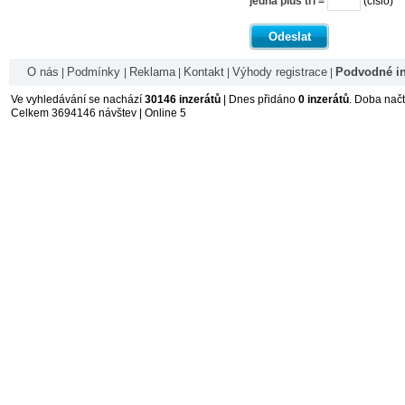
jedna plus tři =
(číslo)
Odeslat
O nás
Podmínky
Reklama
Kontakt
Výhody registrace
Podvodné in
|
|
|
|
|
Ve vyhledávání se nachází
30146 inzerátů
| Dnes přidáno
0 inzerátů
. Doba nač
Celkem 3694146 návštev | Online 5