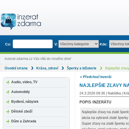
Co:
V:
Kde:
inzerat-zdarma.cz Vás vítá do nového dne!
Úvodní strana
Krása, zdraví
Šperky a bižuterie
Najlepšie zľavy
« Předchozí inzerát
Audio, video, TV
NAJLEPŠIE ZĽAVY NA
Automobily
24.3.2026 09:36 | Nabídka | Krá
Bydlení, nábytek
POPIS INZERÁTU
Dětské zboží
Najlepšie zľavy na zlaté šperk
akcia na vybrané zlaté šperky
Dům a Zahrada
Super zľavy na zlaté šperky zo