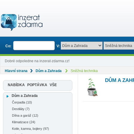
Co:
V:
Dobré odpoledne na inzerat-zdarma.cz!
Hlavní strana
Dům a Zahrada
Sněžná technika
DŮM A ZAH
NABÍDKA
POPTÁVKA
VŠE
Dům a Zahrada
Čerpadla (10)
Destiláty (7)
Dílna a garáž (12)
Klimatizace (24)
Kotle, kamna, bojlery (97)