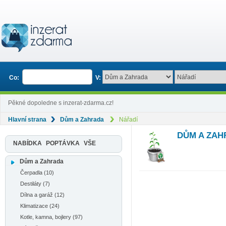
Co:
V:
Pěkné dopoledne s inzerat-zdarma.cz!
Hlavní strana
Dům a Zahrada
Nářadí
DŮM A ZAH
NABÍDKA
POPTÁVKA
VŠE
Dům a Zahrada
Čerpadla (10)
Destiláty (7)
Dílna a garáž (12)
Klimatizace (24)
Kotle, kamna, bojlery (97)